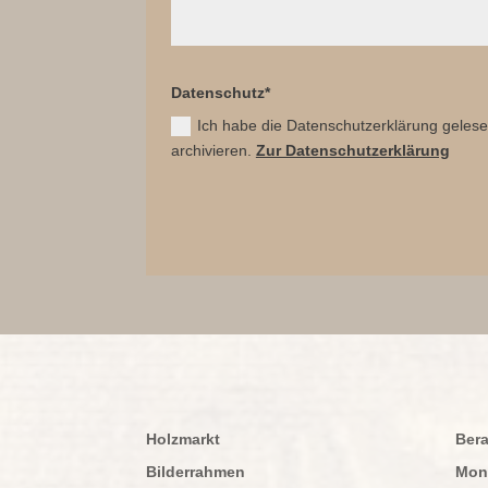
Datenschutz*
Ich habe die Datenschutzerklärung gelese
archivieren.
Zur Datenschutzerklärung
Holzmarkt
Ber
Bilderrahmen
Mon