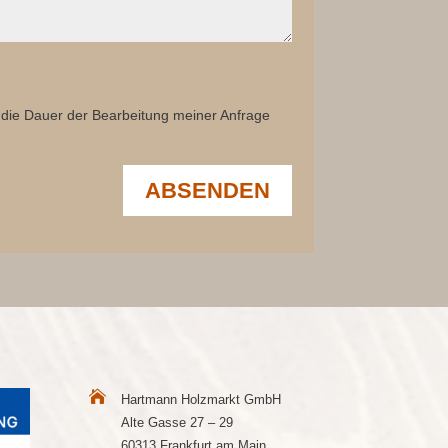
 die Dauer der Bearbeitung meiner Anfrage
ABSENDEN

Hartmann Holzmarkt GmbH
Alte Gasse 27 – 29
60313 Frankfurt am Main